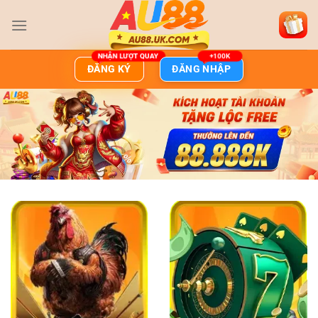
Bỏ
qua
nội
dung
ĐĂNG KÝ
ĐĂNG NHẬP