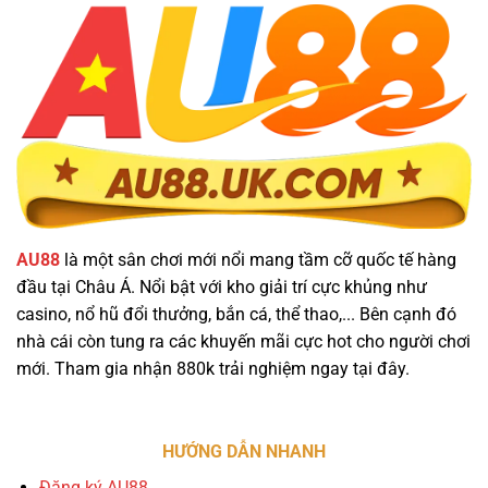
AU88
là một sân chơi mới nổi mang tầm cỡ quốc tế hàng
đầu tại Châu Á. Nổi bật với kho giải trí cực khủng như
casino, nổ hũ đổi thưởng, bắn cá, thể thao,... Bên cạnh đó
nhà cái còn tung ra các khuyến mãi cực hot cho người chơi
mới. Tham gia nhận 880k trải nghiệm ngay tại đây.
HƯỚNG DẪN NHANH
Đăng ký AU88